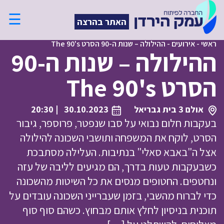
☰
האתר בהרצה
ראשי
-
אירועים
-
ההילולה – שנות ה-90 הסרט The 90's
ההילולה – שנות ה-90
הסרט The 90's
אולם 3 בית גבריאל
30.10.2023
| 20:30
בעקבות חלום נבואי על סבו שנפטר, פרוספר, גיבור
הסרט, לוקח את המשפחה ותושבי השכונה להילולה
אצל ה"באבא סאלי" בנתיבות. העלילה מסתבכת
כשבעקבות טעות בדרך, הם מגיעים לליבה של עזה
ונחטפים. החטופים מנסים את כל השיטות מהשכונה
כדי לברוח מהשבי, בזמן שעברייני השכונה עובדים על
תוכנית בניסיון לחלץ אותם מבחוץ. כשהם סוף סוף