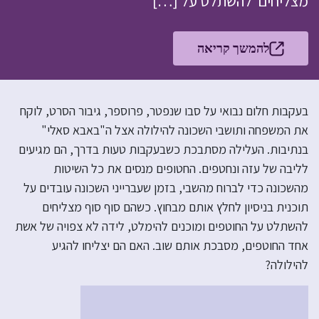
מצליחים להשתלט על […]
להמשך קריאה
בעקבות חלום נבואי על סבו שנפטר, פרוספר, גיבור הסרט, לוקח
את המשפחה ותושבי השכונה להילולה אצל ה"באבא סאלי"
בנתיבות. העלילה מסתבכת כשבעקבות טעות בדרך, הם מגיעים
לליבה של עזה ונחטפים. החטופים מנסים את כל השיטות
מהשכונה כדי לברוח מהשבי, בזמן שעברייני השכונה עובדים על
תוכנית בניסיון לחלץ אותם מבחוץ. כשהם סוף סוף מצליחים
להשתלט על החוטפים ומוכנים להימלט, לידה לא צפויה של אשת
אחד החוטפים, מסבכת אותם שוב. האם הם יצליחו להגיע
להילולה?