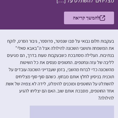
מצליחים להשתלט על […]
להמשך קריאה
בעקבות חלום נבואי על סבו שנפטר, פרוספר, גיבור הסרט, לוקח
את המשפחה ותושבי השכונה להילולה אצל ה"באבא סאלי"
בנתיבות. העלילה מסתבכת כשבעקבות טעות בדרך, הם מגיעים
לליבה של עזה ונחטפים. החטופים מנסים את כל השיטות
מהשכונה כדי לברוח מהשבי, בזמן שעברייני השכונה עובדים על
תוכנית בניסיון לחלץ אותם מבחוץ. כשהם סוף סוף מצליחים
להשתלט על החוטפים ומוכנים להימלט, לידה לא צפויה של אשת
אחד החוטפים, מסבכת אותם שוב. האם הם יצליחו להגיע
להילולה?