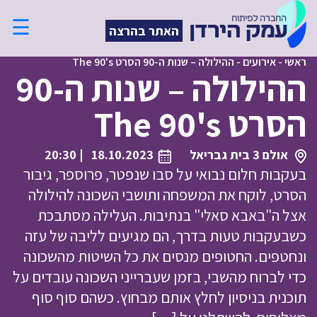
☰
האתר בהרצה
ראשי
-
אירועים
-
ההילולה – שנות ה-90 הסרט The 90's
ההילולה – שנות ה-90
הסרט The 90's
אולם 3 בית גבריאל
18.10.2023
| 20:30
בעקבות חלום נבואי על סבו שנפטר, פרוספר, גיבור
הסרט, לוקח את המשפחה ותושבי השכונה להילולה
אצל ה"באבא סאלי" בנתיבות. העלילה מסתבכת
כשבעקבות טעות בדרך, הם מגיעים לליבה של עזה
ונחטפים. החטופים מנסים את כל השיטות מהשכונה
כדי לברוח מהשבי, בזמן שעברייני השכונה עובדים על
תוכנית בניסיון לחלץ אותם מבחוץ. כשהם סוף סוף