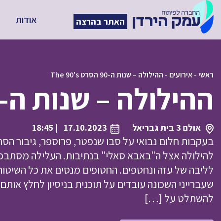
אודות
האתר בהרצה
ראשי
-
אירועים
-
ההילולה – שנות ה-90 הסרט The 90's
ההילולה – שנות ה-90 הסרט The 90's
אולם 3 בית גבריאל
17.10.2023
| 18:45
בעקבות חלום נבואי על סבו שנפטר, פרוספר, גיבור הס
להילולה אצל ה"באבא סאלי" בנתיבות. העלילה מסתבכ
לליבה של עזה ונחטפים. החטופים מנסים את כל השיטות
שעברייני השכונה עובדים על תוכנית בניסיון לחלץ אות
להשתלט על […]