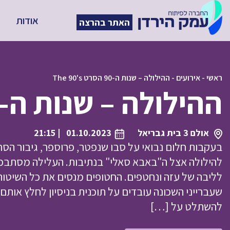
אודות
האתר בהרצה
ראשי
-
אירועים
-
ההילולה – שנות ה-90 הסרט The 90's
ההילולה – שנות ה-90 הסרט The 90's
אולם 3 בית גבריאל
01.10.2023
| 21:15
בעקבות חלום נבואי על סבו שנפטר, פרוספר, גיבור הס
להילולה אצל ה"באבא סאלי" בנתיבות. העלילה מסתבכ
לליבה של עזה ונחטפים. החטופים מנסים את כל השיטות
שעברייני השכונה עובדים על תוכנית בניסיון לחלץ אות
להשתלט על […]