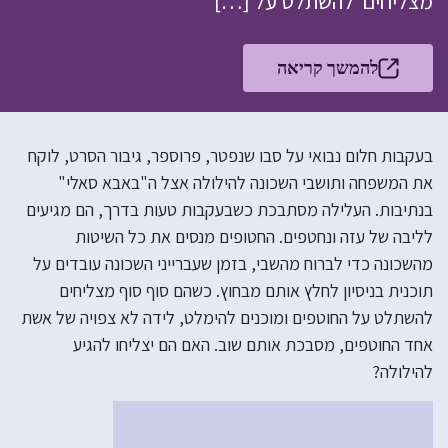
מצליחים להשתלט על […]
להמשך קריאה
בעקבות חלום נבואי על סבו שנפטר, פרוספר, גיבור הסרט, לוקח
את המשפחה ותושבי השכונה להילולה אצל ה"באבא סאלי"
בנתיבות. העלילה מסתבכת כשבעקבות טעות בדרך, הם מגיעים
לליבה של עזה ונחטפים. החטופים מנסים את כל השיטות
מהשכונה כדי לברוח מהשבי, בזמן שעברייני השכונה עובדים על
תוכנית בניסיון לחלץ אותם מבחוץ. כשהם סוף סוף מצליחים
להשתלט על החוטפים ומוכנים להימלט, לידה לא צפויה של אשת
אחד החוטפים, מסבכת אותם שוב. האם הם יצליחו להגיע
להילולה?