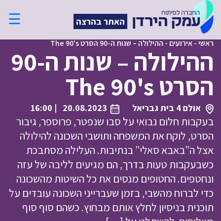
☰
האתר בהרצה
ראשי
-
אירועים
-
ההילולה – שנות ה-90 הסרט The 90's
ההילולה – שנות ה-90
הסרט The 90's
אולם 4 בית גבריאל
20.08.2023
| 16:00
בעקבות חלום נבואי על סבו שנפטר, פרוספר, גיבור
הסרט, לוקח את המשפחה ותושבי השכונה להילולה
אצל ה"באבא סאלי" בנתיבות. העלילה מסתבכת
כשבעקבות טעות בדרך, הם מגיעים לליבה של עזה
ונחטפים. החטופים מנסים את כל השיטות מהשכונה
כדי לברוח מהשבי, בזמן שעברייני השכונה עובדים על
תוכנית בניסיון לחלץ אותם מבחוץ. כשהם סוף סוף