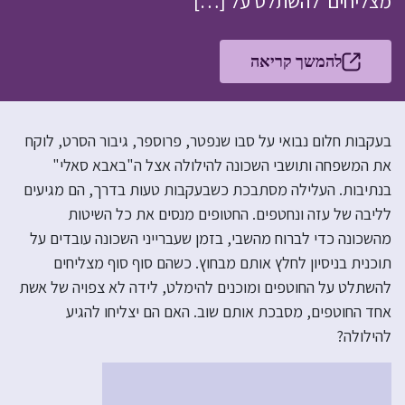
מצליחים להשתלט על […]
להמשך קריאה
בעקבות חלום נבואי על סבו שנפטר, פרוספר, גיבור הסרט, לוקח
את המשפחה ותושבי השכונה להילולה אצל ה"באבא סאלי"
בנתיבות. העלילה מסתבכת כשבעקבות טעות בדרך, הם מגיעים
לליבה של עזה ונחטפים. החטופים מנסים את כל השיטות
מהשכונה כדי לברוח מהשבי, בזמן שעברייני השכונה עובדים על
תוכנית בניסיון לחלץ אותם מבחוץ. כשהם סוף סוף מצליחים
להשתלט על החוטפים ומוכנים להימלט, לידה לא צפויה של אשת
אחד החוטפים, מסבכת אותם שוב. האם הם יצליחו להגיע
להילולה?