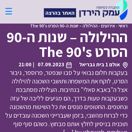
☰
האתר בהרצה
ראשי
-
אירועים
-
ההילולה – שנות ה-90 הסרט The 90's
ההילולה – שנות ה-90
הסרט The 90's
אולם 1 בית גבריאל
07.09.2023
| 21:00
בעקבות חלום נבואי על סבו שנפטר, פרוספר, גיבור
הסרט, לוקח את המשפחה ותושבי השכונה להילולה
אצל ה"באבא סאלי" בנתיבות. העלילה מסתבכת
כשבעקבות טעות בדרך, הם מגיעים לליבה של עזה
ונחטפים. החטופים מנסים את כל השיטות מהשכונה
כדי לברוח מהשבי, בזמן שעברייני השכונה עובדים על
תוכנית בניסיון לחלץ אותם מבחוץ. כשהם סוף סוף