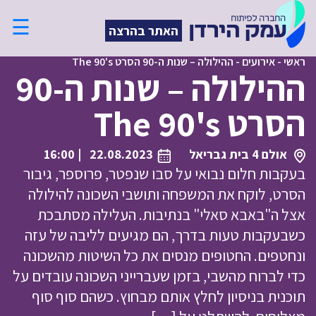
☰
האתר בהרצה
ראשי
-
אירועים
-
ההילולה – שנות ה-90 הסרט The 90's
ההילולה – שנות ה-90
הסרט The 90's
אולם 4 בית גבריאל
22.08.2023
| 16:00
בעקבות חלום נבואי על סבו שנפטר, פרוספר, גיבור
הסרט, לוקח את המשפחה ותושבי השכונה להילולה
אצל ה"באבא סאלי" בנתיבות. העלילה מסתבכת
כשבעקבות טעות בדרך, הם מגיעים לליבה של עזה
ונחטפים. החטופים מנסים את כל השיטות מהשכונה
כדי לברוח מהשבי, בזמן שעברייני השכונה עובדים על
תוכנית בניסיון לחלץ אותם מבחוץ. כשהם סוף סוף