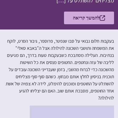
מצליחים להשתלט על […]
להמשך קריאה
בעקבות חלום נבואי על סבו שנפטר, פרוספר, גיבור הסרט, לוקח
את המשפחה ותושבי השכונה להילולה אצל ה"באבא סאלי"
בנתיבות. העלילה מסתבכת כשבעקבות טעות בדרך, הם מגיעים
לליבה של עזה ונחטפים. החטופים מנסים את כל השיטות
מהשכונה כדי לברוח מהשבי, בזמן שעברייני השכונה עובדים על
תוכנית בניסיון לחלץ אותם מבחוץ. כשהם סוף סוף מצליחים
להשתלט על החוטפים ומוכנים להימלט, לידה לא צפויה של אשת
אחד החוטפים, מסבכת אותם שוב. האם הם יצליחו להגיע
להילולה?