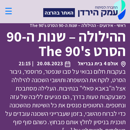
☰
האתר בהרצה
ראשי
-
אירועים
-
ההילולה – שנות ה-90 הסרט The 90's
ההילולה – שנות ה-90
הסרט The 90's
אולם 4 בית גבריאל
20.08.2023
| 21:15
בעקבות חלום נבואי על סבו שנפטר, פרוספר, גיבור
הסרט, לוקח את המשפחה ותושבי השכונה להילולה
אצל ה"באבא סאלי" בנתיבות. העלילה מסתבכת
כשבעקבות טעות בדרך, הם מגיעים לליבה של עזה
ונחטפים. החטופים מנסים את כל השיטות מהשכונה
כדי לברוח מהשבי, בזמן שעברייני השכונה עובדים על
תוכנית בניסיון לחלץ אותם מבחוץ. כשהם סוף סוף