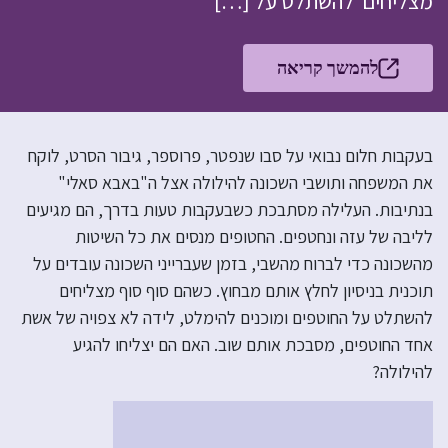
מצליחים להשתלט על […]
להמשך קריאה
בעקבות חלום נבואי על סבו שנפטר, פרוספר, גיבור הסרט, לוקח
את המשפחה ותושבי השכונה להילולה אצל ה"באבא סאלי"
בנתיבות. העלילה מסתבכת כשבעקבות טעות בדרך, הם מגיעים
לליבה של עזה ונחטפים. החטופים מנסים את כל השיטות
מהשכונה כדי לברוח מהשבי, בזמן שעברייני השכונה עובדים על
תוכנית בניסיון לחלץ אותם מבחוץ. כשהם סוף סוף מצליחים
להשתלט על החוטפים ומוכנים להימלט, לידה לא צפויה של אשת
אחד החוטפים, מסבכת אותם שוב. האם הם יצליחו להגיע
להילולה?