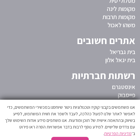
מסלולי טיול
מקומות לינה
מקומות תרבות
משהו לאכול
אתרים חשובים
בית גבריאל
בית יגאל אלון
רשתות חברתיות
אינסטגרם
פייסבוק
המועצה
אנו משתמשים בקבצי קוקיז וטכנולוגיות ניטור שיוחסנו במכשירי המשתמשים, כדי
לאפשר לאתר שלנו לפעול כהלכה, לעבד ולשפר את חווית המשתמש, לסייע
בשיווק ובהתאמה אישית של תוכן ומודעות. אנו משתפים מידע אודות השימוש שלך
אגפי המועצה
עם צדדים שלישיים. למידע נוסף לרבות בדבר אפשרויות הסרה ראו פירוט
הצהרת נגישות
ב־
מדיניות הפרטיות
.