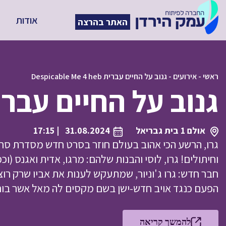
אודות
האתר בהרצה
ראשי
-
אירועים
-
גנוב על החיים עברית Despicable Me 4 heb
גנוב על החיים עברית cable Me 4 heb
אולם 1 בית גבריאל
31.08.2024
| 17:15
גרו, הרשע הכי אהוב בעולם חוזר בסרט חדש מסדרת סרטי
וחיתולים! גרו, לוסי והבנות שלהם: מרגו, אדית ואגנס (
חבר חדש: גרו ג'וניור, שמתעקש לענות את אביו שרק רו
הפעם כנגד אויב חדש-ישן בשם מקסים לה מאל אשר בו
להמשך קריאה