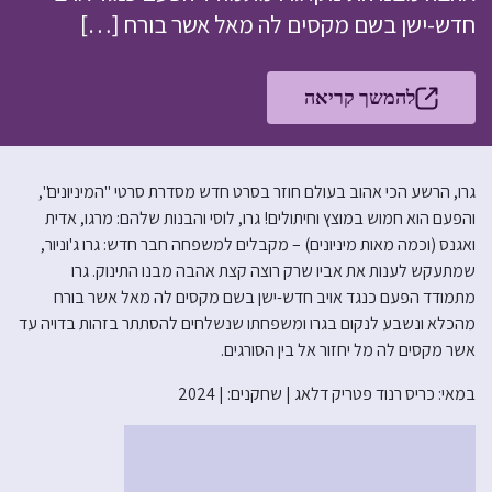
חדש-ישן בשם מקסים לה מאל אשר בורח […]
להמשך קריאה
גרו, הרשע הכי אהוב בעולם חוזר בסרט חדש מסדרת סרטי "המיניונים",
והפעם הוא חמוש במוצץ וחיתולים! גרו, לוסי והבנות שלהם: מרגו, אדית
ואגנס (וכמה מאות מיניונים) – מקבלים למשפחה חבר חדש: גרו ג'וניור,
שמתעקש לענות את אביו שרק רוצה קצת אהבה מבנו התינוק. גרו
מתמודד הפעם כנגד אויב חדש-ישן בשם מקסים לה מאל אשר בורח
מהכלא ונשבע לנקום בגרו ומשפחתו שנשלחים להסתתר בזהות בדויה עד
אשר מקסים לה מל יחזור אל בין הסורגים.
במאי: כריס רנוד פטריק דלאג | שחקנים: | 2024