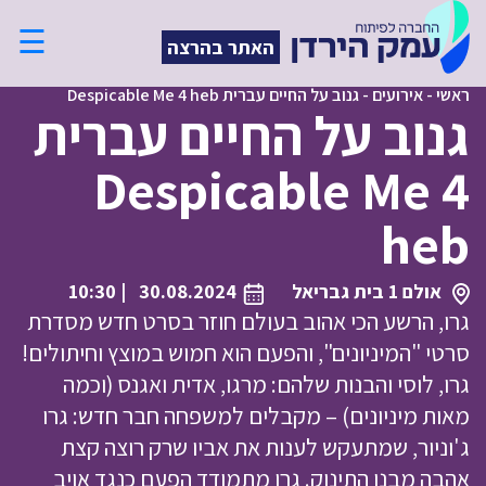
☰
האתר בהרצה
ראשי
-
אירועים
-
גנוב על החיים עברית Despicable Me 4 heb
גנוב על החיים עברית
Despicable Me 4
heb
אולם 1 בית גבריאל
30.08.2024
| 10:30
גרו, הרשע הכי אהוב בעולם חוזר בסרט חדש מסדרת
סרטי "המיניונים", והפעם הוא חמוש במוצץ וחיתולים!
גרו, לוסי והבנות שלהם: מרגו, אדית ואגנס (וכמה
מאות מיניונים) – מקבלים למשפחה חבר חדש: גרו
ג'וניור, שמתעקש לענות את אביו שרק רוצה קצת
אהבה מבנו התינוק. גרו מתמודד הפעם כנגד אויב