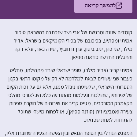
להמשך קריאה
קומדיה שנונה ומרגשת של אבי נשר שנכתבה בהשראת סיפור
אמיתי ומפתיע, בכיכובם של בכירי הקומיקאים בישראל: אדיר
מילר, שני כהן, יניב ביטון, ערן זרחוביץ׳, שירה נאור, עלא דקה
והתגלית החדשה סוזאנה פפיאן.
אמיתי קריב (אדיר מילר), סופר ישראלי שירד מתהילתו, מחליט
כעבור שני עשורים לצאת למלחמה לא רק על מקומו הראוי בקנון
הספרותי הישראלי, שלשיטתו ניגזל ממנו, אלא גם על זכות הקיום
של יצירותיו, שהולכות ונעלמות מהתודעה כלא היו.לצורכי מהלכי
הקאמבק המורכבים, מגייס קריב את שירותיה של חוקרת ספרות
צעירה ואמביציוזית (סוזנה פפיאן), או לפחות מישהי שתוכל
להתחזות לאחת שכזאת.
המפגש הגורלי בין הסופר הנואש ובין האישה הצעירה שחוברת אליו,