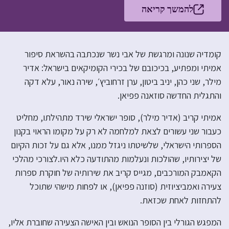
להמשך קריאה
קומדיה שנונה ומרגשת של אבי נשר שנכתבה בהשראת סיפור
אמיתי ומפתיע, בכיכובם של בכירי הקומיקאים בישראל: אדיר
מילר, שני כהן, יניב ביטון, ערן זרחוביץ׳, שירה נאור, עלא דקה
והתגלית החדשה סוזאנה פפיאן.
אמיתי קריב (אדיר מילר), סופר ישראלי שירד מתהילתו, מחליט
כעבור שני עשורים לצאת למלחמה לא רק על מקומו הראוי בקנון
הספרותי הישראלי, שלשיטתו ניגזל ממנו, אלא גם על זכות הקיום
של יצירותיו, שהולכות ונעלמות מהתודעה כלא היו.לצורכי מהלכי
הקאמבק המורכבים, מגייס קריב את שירותיה של חוקרת ספרות
צעירה ואמביציוזית (סוזנה פפיאן), או לפחות מישהי שתוכל
להתחזות לאחת שכזאת.
המפגש הגורלי בין הסופר הנואש ובין האישה הצעירה שחוברת אליו,