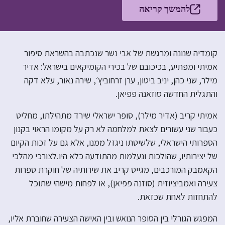
להמשך קריאה
קומדיה שנונה ומרגשת של אבי נשר שנכתבה בהשראת סיפור
אמיתי ומפתיע, בכיכובם של בכירי הקומיקאים בישראל: אדיר
מילר, שני כהן, יניב ביטון, ערן זרחוביץ׳, שירה נאור, עלא דקה
והתגלית החדשה סוזאנה פפיאן.
אמיתי קריב (אדיר מילר), סופר ישראלי שירד מתהילתו, מחליט
כעבור שני עשורים לצאת למלחמה לא רק על מקומו הראוי בקנון
הספרותי הישראלי, שלשיטתו ניגזל ממנו, אלא גם על זכות הקיום
של יצירותיו, שהולכות ונעלמות מהתודעה כלא היו.לצורכי מהלכי
הקאמבק המורכבים, מגייס קריב את שירותיה של חוקרת ספרות
צעירה ואמביציוזית (סוזנה פפיאן), או לפחות מישהי שתוכל
להתחזות לאחת שכזאת.
המפגש הגורלי בין הסופר הנואש ובין האישה הצעירה שחוברת אליו,