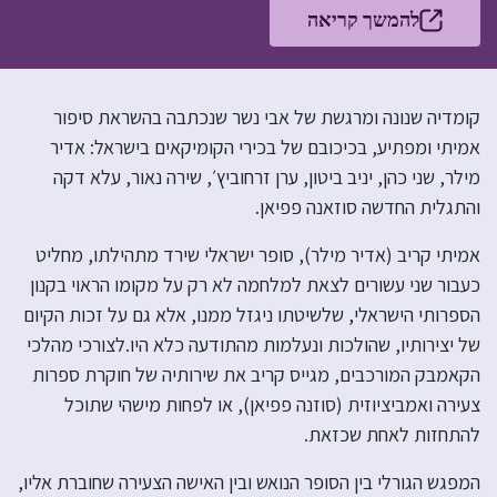
להמשך קריאה
קומדיה שנונה ומרגשת של אבי נשר שנכתבה בהשראת סיפור
אמיתי ומפתיע, בכיכובם של בכירי הקומיקאים בישראל: אדיר
מילר, שני כהן, יניב ביטון, ערן זרחוביץ׳, שירה נאור, עלא דקה
והתגלית החדשה סוזאנה פפיאן.
אמיתי קריב (אדיר מילר), סופר ישראלי שירד מתהילתו, מחליט
כעבור שני עשורים לצאת למלחמה לא רק על מקומו הראוי בקנון
הספרותי הישראלי, שלשיטתו ניגזל ממנו, אלא גם על זכות הקיום
של יצירותיו, שהולכות ונעלמות מהתודעה כלא היו.לצורכי מהלכי
הקאמבק המורכבים, מגייס קריב את שירותיה של חוקרת ספרות
צעירה ואמביציוזית (סוזנה פפיאן), או לפחות מישהי שתוכל
להתחזות לאחת שכזאת.
המפגש הגורלי בין הסופר הנואש ובין האישה הצעירה שחוברת אליו,