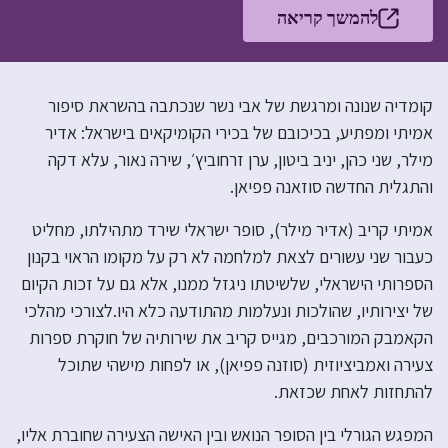
להמשך קריאה
קומדיה שנונה ומרגשת של אבי נשר שנכתבה בהשראת סיפור
אמיתי ומפתיע, בכיכובם של בכירי הקומיקאים בישראל: אדיר
מילר, שני כהן, יניב ביטון, ערן זרחוביץ׳, שירה נאור, עלא דקה
והתגלית החדשה סוזאנה פפיאן.
אמיתי קריב (אדיר מילר), סופר ישראלי שירד מתהילתו, מחליט
כעבור שני עשורים לצאת למלחמה לא רק על מקומו הראוי בקנון
הספרותי הישראלי, שלשיטתו ניגזל ממנו, אלא גם על זכות הקיום
של יצירותיו, שהולכות ונעלמות מהתודעה כלא היו.לצורכי מהלכי
הקאמבק המורכבים, מגייס קריב את שירותיה של חוקרת ספרות
צעירה ואמביציוזית (סוזנה פפיאן), או לפחות מישהי שתוכל
להתחזות לאחת שכזאת.
המפגש הגורלי בין הסופר הנואש ובין האישה הצעירה שחוברת אליו,