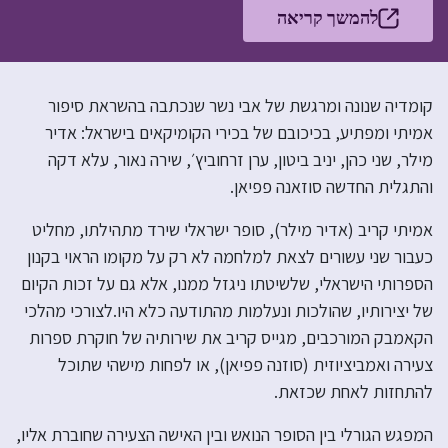
להמשך קריאה
קומדיה שנונה ומרגשת של אבי נשר שנכתבה בהשראת סיפור
אמיתי ומפתיע, בכיכובם של בכירי הקומיקאים בישראל: אדיר
מילר, שני כהן, יניב ביטון, ערן זרחוביץ׳, שירה נאור, עלא דקה
והתגלית החדשה סוזאנה פפיאן.
אמיתי קריב (אדיר מילר), סופר ישראלי שירד מתהילתו, מחליט
כעבור שני עשורים לצאת למלחמה לא רק על מקומו הראוי בקנון
הספרותי הישראלי, שלשיטתו ניגזל ממנו, אלא גם על זכות הקיום
של יצירותיו, שהולכות ונעלמות מהתודעה כלא היו.לצורכי מהלכי
הקאמבק המורכבים, מגייס קריב את שירותיה של חוקרת ספרות
צעירה ואמביציוזית (סוזנה פפיאן), או לפחות מישהי שתוכל
להתחזות לאחת שכזאת.
המפגש הגורלי בין הסופר הנואש ובין האישה הצעירה שחוברת אליו,