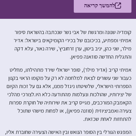
להמשך קריאה
קומדיה שנונה ומרגשת של אבי נשר שנכתבה בהשראת סיפור
אמיתי ומפתיע, בכיכובם של בכירי הקומיקאים בישראל: אדיר
מילר, שני כהן, יניב ביטון, ערן זרחוביץ׳, שירה נאור, עלא דקה
והתגלית החדשה סוזאנה פפיאן.
אמיתי קריב (אדיר מילר), סופר ישראלי שירד מתהילתו, מחליט
כעבור שני עשורים לצאת למלחמה לא רק על מקומו הראוי בקנון
הספרותי הישראלי, שלשיטתו ניגזל ממנו, אלא גם על זכות הקיום
של יצירותיו, שהולכות ונעלמות מהתודעה כלא היו.לצורכי מהלכי
הקאמבק המורכבים, מגייס קריב את שירותיה של חוקרת ספרות
צעירה ואמביציוזית (סוזנה פפיאן), או לפחות מישהי שתוכל
להתחזות לאחת שכזאת.
המפגש הגורלי בין הסופר הנואש ובין האישה הצעירה שחוברת אליו,