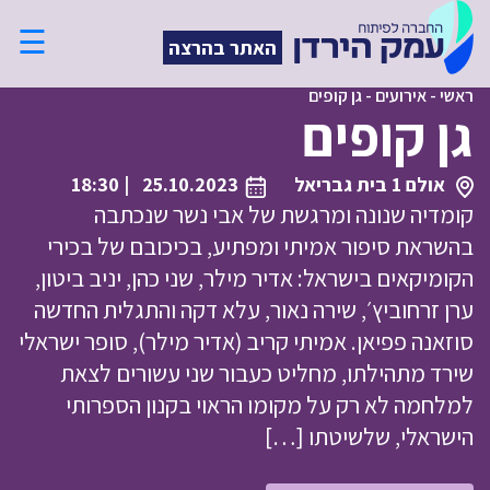
☰
האתר בהרצה
ראשי
-
אירועים
-
גן קופים
גן קופים
אולם 1 בית גבריאל
25.10.2023
| 18:30
קומדיה שנונה ומרגשת של אבי נשר שנכתבה
בהשראת סיפור אמיתי ומפתיע, בכיכובם של בכירי
הקומיקאים בישראל: אדיר מילר, שני כהן, יניב ביטון,
ערן זרחוביץ׳, שירה נאור, עלא דקה והתגלית החדשה
סוזאנה פפיאן. אמיתי קריב (אדיר מילר), סופר ישראלי
שירד מתהילתו, מחליט כעבור שני עשורים לצאת
למלחמה לא רק על מקומו הראוי בקנון הספרותי
הישראלי, שלשיטתו […]