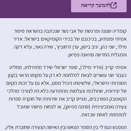
להמשך קריאה
קומדיה שנונה ומרגשת של אבי נשר שנכתבה בהשראת סיפור
אמיתי ומפתיע, בכיכובם של בכירי הקומיקאים בישראל: אדיר
מילר, שני כהן, יניב ביטון, ערן זרחוביץ׳, שירה נאור, עלא דקה
והתגלית החדשה סוזאנה פפיאן.
אמיתי קריב (אדיר מילר), סופר ישראלי שירד מתהילתו, מחליט
כעבור שני עשורים לצאת למלחמה לא רק על מקומו הראוי בקנון
הספרותי הישראלי, שלשיטתו ניגזל ממנו, אלא גם על זכות הקיום
של יצירותיו, שהולכות ונעלמות מהתודעה כלא היו.לצורכי מהלכי
הקאמבק המורכבים, מגייס קריב את שירותיה של חוקרת ספרות
צעירה ואמביציוזית (סוזנה פפיאן), או לפחות מישהי שתוכל
להתחזות לאחת שכזאת.
המפגש הגורלי בין הסופר הנואש ובין האישה הצעירה שחוברת אליו,