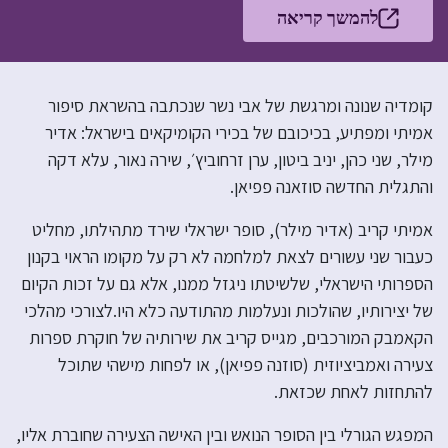
להמשך קריאה
קומדיה שנונה ומרגשת של אבי נשר שנכתבה בהשראת סיפור
אמיתי ומפתיע, בכיכובם של בכירי הקומיקאים בישראל: אדיר
מילר, שני כהן, יניב ביטון, ערן זרחוביץ׳, שירה נאור, עלא דקה
והתגלית החדשה סוזאנה פפיאן.
אמיתי קריב (אדיר מילר), סופר ישראלי שירד מתהילתו, מחליט
כעבור שני עשורים לצאת למלחמה לא רק על מקומו הראוי בקנון
הספרותי הישראלי, שלשיטתו ניגזל ממנו, אלא גם על זכות הקיום
של יצירותיו, שהולכות ונעלמות מהתודעה כלא היו.לצורכי מהלכי
הקאמבק המורכבים, מגייס קריב את שירותיה של חוקרת ספרות
צעירה ואמביציוזית (סוזנה פפיאן), או לפחות מישהי שתוכל
להתחזות לאחת שכזאת.
המפגש הגורלי בין הסופר הנואש ובין האישה הצעירה שחוברת אליו,