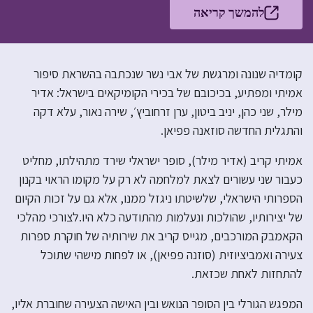
להמשך קריאה
קומדיה שנונה ומרגשת של אבי נשר שנכתבה בהשראת סיפור
אמיתי ומפתיע, בכיכובם של בכירי הקומיקאים בישראל: אדיר
מילר, שני כהן, יניב ביטון, ערן זרחוביץ׳, שירה נאור, עלא דקה
והתגלית החדשה סוזאנה פפיאן.
אמיתי קריב (אדיר מילר), סופר ישראלי שירד מתהילתו, מחליט
כעבור שני עשורים לצאת למלחמה לא רק על מקומו הראוי בקנון
הספרותי הישראלי, שלשיטתו ניגזל ממנו, אלא גם על זכות הקיום
של יצירותיו, שהולכות ונעלמות מהתודעה כלא היו.לצורכי מהלכי
הקאמבק המורכבים, מגייס קריב את שירותיה של חוקרת ספרות
צעירה ואמביציוזית (סוזנה פפיאן), או לפחות מישהי שתוכל
להתחזות לאחת שכזאת.
המפגש הגורלי בין הסופר הנואש ובין האישה הצעירה שחוברת אליו,