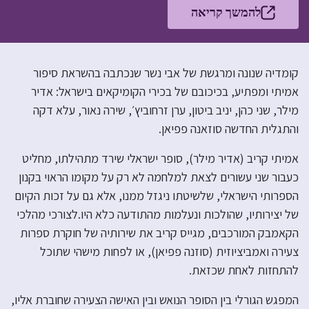
להמשך קריאה
קומדיה שנונה ומרגשת של אבי נשר שנכתבה בהשראת סיפור
אמיתי ומפתיע, בכיכובם של בכירי הקומיקאים בישראל: אדיר
מילר, שני כהן, יניב ביטון, ערן זרחוביץ׳, שירה נאור, עלא דקה
והתגלית החדשה סוזאנה פפיאן.
אמיתי קריב (אדיר מילר), סופר ישראלי שירד מתהילתו, מחליט
כעבור שני עשורים לצאת למלחמה לא רק על מקומו הראוי בקנון
הספרותי הישראלי, שלשיטתו ניגזל ממנו, אלא גם על זכות הקיום
של יצירותיו, שהולכות ונעלמות מהתודעה כלא היו.לצורכי מהלכי
הקאמבק המורכבים, מגייס קריב את שירותיה של חוקרת ספרות
צעירה ואמביציוזית (סוזנה פפיאן), או לפחות מישהי שתוכל
להתחזות לאחת שכזאת.
המפגש הגורלי בין הסופר הנואש ובין האישה הצעירה שחוברת אליו,