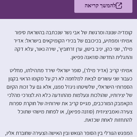
להמשך קריאה
קומדיה שנונה ומרגשת של אבי נשר שנכתבה בהשראת סיפור
אמיתי ומפתיע, בכיכובם של בכירי הקומיקאים בישראל: אדיר
מילר, שני כהן, יניב ביטון, ערן זרחוביץ׳, שירה נאור, עלא דקה
והתגלית החדשה סוזאנה פפיאן.
אמיתי קריב (אדיר מילר), סופר ישראלי שירד מתהילתו, מחליט
כעבור שני עשורים לצאת למלחמה לא רק על מקומו הראוי בקנון
הספרותי הישראלי, שלשיטתו ניגזל ממנו, אלא גם על זכות הקיום
של יצירותיו, שהולכות ונעלמות מהתודעה כלא היו.לצורכי מהלכי
הקאמבק המורכבים, מגייס קריב את שירותיה של חוקרת ספרות
צעירה ואמביציוזית (סוזנה פפיאן), או לפחות מישהי שתוכל
להתחזות לאחת שכזאת.
המפגש הגורלי בין הסופר הנואש ובין האישה הצעירה שחוברת אליו,