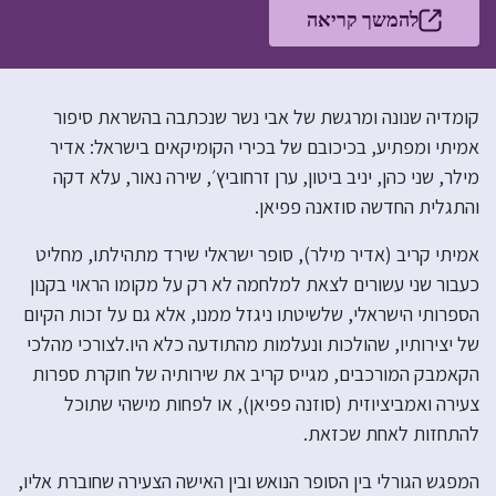
להמשך קריאה
קומדיה שנונה ומרגשת של אבי נשר שנכתבה בהשראת סיפור
אמיתי ומפתיע, בכיכובם של בכירי הקומיקאים בישראל: אדיר
מילר, שני כהן, יניב ביטון, ערן זרחוביץ׳, שירה נאור, עלא דקה
והתגלית החדשה סוזאנה פפיאן.
אמיתי קריב (אדיר מילר), סופר ישראלי שירד מתהילתו, מחליט
כעבור שני עשורים לצאת למלחמה לא רק על מקומו הראוי בקנון
הספרותי הישראלי, שלשיטתו ניגזל ממנו, אלא גם על זכות הקיום
של יצירותיו, שהולכות ונעלמות מהתודעה כלא היו.לצורכי מהלכי
הקאמבק המורכבים, מגייס קריב את שירותיה של חוקרת ספרות
צעירה ואמביציוזית (סוזנה פפיאן), או לפחות מישהי שתוכל
להתחזות לאחת שכזאת.
המפגש הגורלי בין הסופר הנואש ובין האישה הצעירה שחוברת אליו,