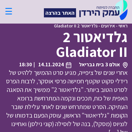
☰
האתר בהרצה
ראשי
-
אירועים
-
גלדיאטור 2 Gladiator II
גלדיאטור 2
Gladiator II
אולם 3 בית גבריאל
14.11.2024
| 18:30
אחרי שנים של ציפייה, מגיע סרט ההמשך ללהיט של
רידלי סקוט שקטף חמישה פרסי אוסקר, לרבות הפרס
לסרט הטוב ביותר. "גלדיאטור 2" ממשיך את הסאגה
האפית של כוח, תככים ונקמה המתרחשת ברומא
העתיקה. הסרט שמתרחש שנים לאחר עלילת שובר
הקופות "גלדיאטור" הראשון, עוסק הפעם בדמותו של
לוציוס (מסקל), בנה של לוסילה (קוני נילסן) ואחיינו