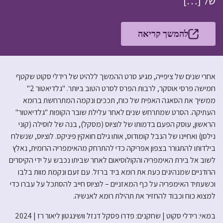
של […]
להמשך קריאה
אחרי שנים של ציפייה, מגיע סרט ההמשך ללהיט של רידלי סקוט שקטף
חמישה פרסי אוסקר, לרבות הפרס לסרט הטוב ביותר. "גלדיאטור 2"
ממשיך את הסאגה האפית של כוח, תככים ונקמה המתרחשת ברומא
העתיקה. הסרט שמתרחש שנים לאחר עלילת שובר הקופות "גלדיאטור"
הראשון, עוסק הפעם בדמותו של לוציוס (מסקל), בנה של לוסילה (קוני
נילסן) ואחיינו של הנבל קומודוס, אותו גילם חואקין פיניקס. לוציוס, שנשלח
בילדותו להתגורר בצפון אפריקה כדי להתרחק מהאימפריה הרומית, נאלץ
לשוב אל בירת האימפריה והקולוסיאום לאחר שביתו נכבש על ידי הקיסרים
הרודניים שמנהיגים כעת את רומא ביד ברזל. עם זעם ונקמת מוות בלבו
וכשעתיד האימפריה על כף המאזניים – לוציוס חייב להסתכל על עברו כדי
למצוא כוח וכבוד להחזיר את תהילת רומא לאנשיה.
במאי: רידלי סקוט | שחקנים: פדרו פסקל דנזל וושינגטון ליאור רז | 2024