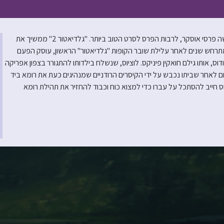
אחרי שנים של ציפייה, מגיע סרט ההמשך ללהיט של רידלי סקוט שקטף חמישה פרסי אוסקר, לרבות הפרס לסרט הטוב ביותר. "גלדיאטור 2" ממשיך את
חש שנים לאחר עלילת שובר הקופות "גלדיאטור" הראשון, עוסק הפעם
דוס, אותו גילם חואקין פיניקס. לוציוס, שנשלח בילדותו להתגורר בצפון אפריקה
 לאחר שביתו נכבש על ידי הקיסרים הרודניים שמנהיגים כעת את רומא ביד
ס חייב להסתכל על עברו כדי למצוא כוח וכבוד להחזיר את תהילת רומא