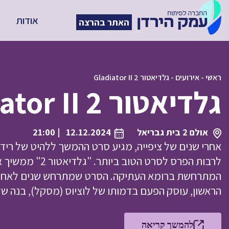
אודות
האתר בהרצה
ראשי
-
אירועים
-
גלדיאטור 2 Gladiator II
גלדיאטור 2 Gladiator II
אולם 2 בית גבריאל
12.12.2024
| 21:00
אחרי שנים של ציפייה, מגיע סרט ההמשך ללהיט של ריד
לרבות הפרס לסרט ה
המתרחשת ברומא העתיקה. הסרט שמתרחש שנים לאחר ע
הראשון, עוסק הפעם בדמותו של לוציוס (מסקל), בנה של ל
להמשך קריאה