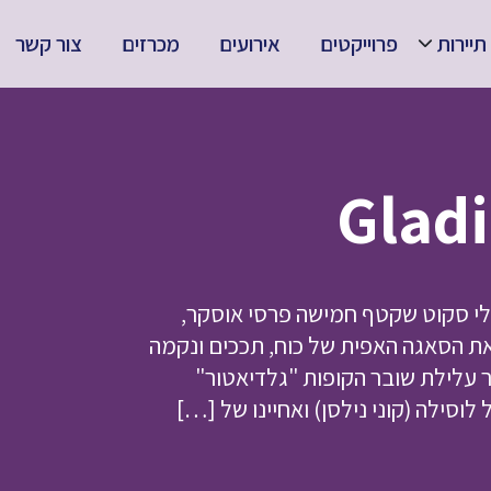
תיירות
פרוייקטים
אירועים
מכרזים
צור קשר
לי סקוט שקטף חמישה פרסי אוסקר,
טוב ביותר. "גלדיאטור 2" ממשיך את הסאגה האפית של כוח, תככים ונקמה
לילת שובר הקופות "גלדיאטור"
וסילה (קוני נילסן) ואחיינו של […]