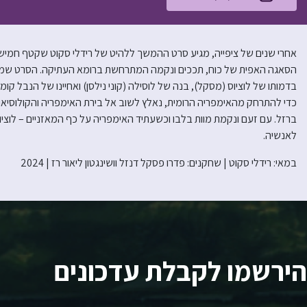
הסאגה האפית של כוח, תככים ונקמה המתרחשת ברומא העתיקה. הסרט שמתר
בדמותו של לוציוס (מסקל), בנה של לוסילה (קוני נילסן) ואחיינו של הנבל קומו
כדי להתרחק מהאימפריה הרומית, נאלץ לשוב אל בירת האימפריה והקולוסיאום
ברזל. עם זעם ונקמת מוות בלבו וכשעתיד האימפריה על כף המאזניים – לוציו
לאנשיה.
במאי: רידלי סקוט | שחקנים: פדרו פסקל דנזל וושינגטון ליאור רז | 2024
הירשמו לקבלת עדכונים