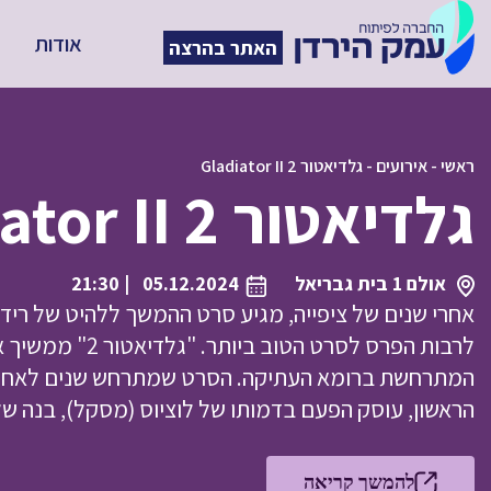
אודות
האתר בהרצה
ראשי
-
אירועים
-
גלדיאטור 2 Gladiator II
גלדיאטור 2 Gladiator II
אולם 1 בית גבריאל
05.12.2024
| 21:30
אחרי שנים של ציפייה, מגיע סרט ההמשך ללהיט של ריד
לרבות הפרס לסרט ה
המתרחשת ברומא העתיקה. הסרט שמתרחש שנים לאחר ע
הראשון, עוסק הפעם בדמותו של לוציוס (מסקל), בנה של ל
להמשך קריאה