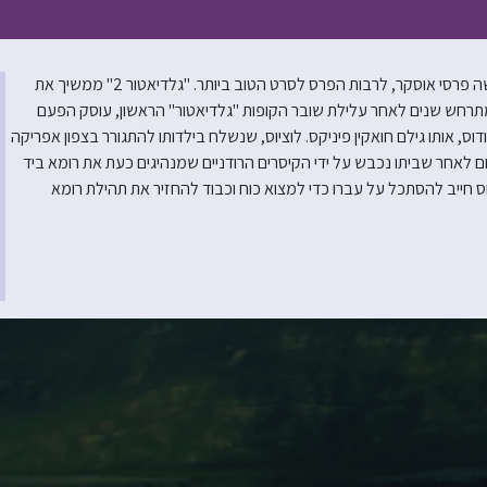
אחרי שנים של ציפייה, מגיע סרט ההמשך ללהיט של רידלי סקוט שקטף חמישה פרסי אוסקר, לרבות הפרס לסרט הטוב ביותר. "גלדיאטור 2" ממשיך את
חש שנים לאחר עלילת שובר הקופות "גלדיאטור" הראשון, עוסק הפעם
דוס, אותו גילם חואקין פיניקס. לוציוס, שנשלח בילדותו להתגורר בצפון אפריקה
 לאחר שביתו נכבש על ידי הקיסרים הרודניים שמנהיגים כעת את רומא ביד
ס חייב להסתכל על עברו כדי למצוא כוח וכבוד להחזיר את תהילת רומא