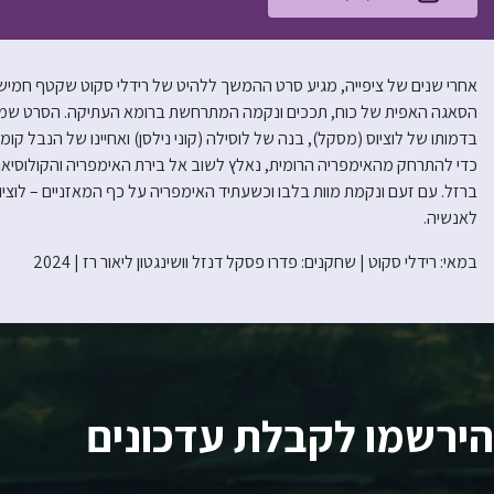
הסאגה האפית של כוח, תככים ונקמה המתרחשת ברומא העתיקה. הסרט שמתר
בדמותו של לוציוס (מסקל), בנה של לוסילה (קוני נילסן) ואחיינו של הנבל קומו
כדי להתרחק מהאימפריה הרומית, נאלץ לשוב אל בירת האימפריה והקולוסיאום
ברזל. עם זעם ונקמת מוות בלבו וכשעתיד האימפריה על כף המאזניים – לוציו
לאנשיה.
במאי: רידלי סקוט | שחקנים: פדרו פסקל דנזל וושינגטון ליאור רז | 2024
הירשמו לקבלת עדכונים