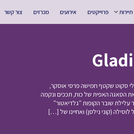
תיירות
פרוייקטים
אירועים
מכרזים
צור קשר
לי סקוט שקטף חמישה פרסי אוסקר,
טוב ביותר. "גלדיאטור 2" ממשיך את הסאגה האפית של כוח, תככים ונקמה
לילת שובר הקופות "גלדיאטור"
וסילה (קוני נילסן) ואחיינו של […]