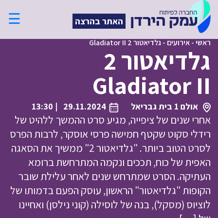
☰
האתר בהרצה
ראשי
-
אירועים
-
גלדיאטור 2 Gladiator II
גלדיאטור 2
Gladiator II
אולם 1 בית גבריאל
29.11.2024
| 13:30
אחרי שנים של ציפייה, מגיע סרט ההמשך ללהיט של
רידלי סקוט שקטף חמישה פרסי אוסקר, לרבות הפרס
לסרט הטוב ביותר. "גלדיאטור 2" ממשיך את הסאגה
האפית של כוח, תככים ונקמה המתרחשת ברומא
העתיקה. הסרט שמתרחש שנים לאחר עלילת שובר
הקופות "גלדיאטור" הראשון, עוסק הפעם בדמותו של
לוציוס (מסקל), בנה של לוסילה (קוני נילסן) ואחיינו