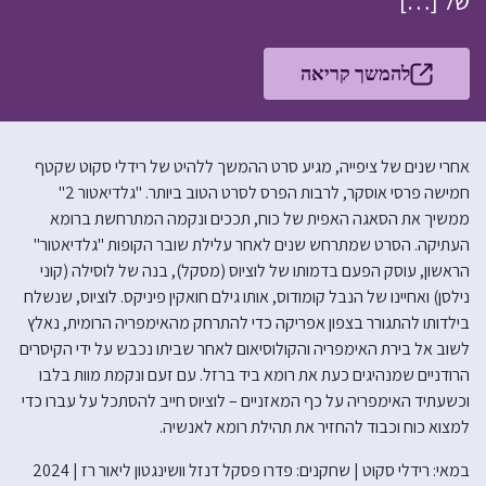
של […]
להמשך קריאה
אחרי שנים של ציפייה, מגיע סרט ההמשך ללהיט של רידלי סקוט שקטף
חמישה פרסי אוסקר, לרבות הפרס לסרט הטוב ביותר. "גלדיאטור 2"
ממשיך את הסאגה האפית של כוח, תככים ונקמה המתרחשת ברומא
העתיקה. הסרט שמתרחש שנים לאחר עלילת שובר הקופות "גלדיאטור"
הראשון, עוסק הפעם בדמותו של לוציוס (מסקל), בנה של לוסילה (קוני
נילסן) ואחיינו של הנבל קומודוס, אותו גילם חואקין פיניקס. לוציוס, שנשלח
בילדותו להתגורר בצפון אפריקה כדי להתרחק מהאימפריה הרומית, נאלץ
לשוב אל בירת האימפריה והקולוסיאום לאחר שביתו נכבש על ידי הקיסרים
הרודניים שמנהיגים כעת את רומא ביד ברזל. עם זעם ונקמת מוות בלבו
וכשעתיד האימפריה על כף המאזניים – לוציוס חייב להסתכל על עברו כדי
למצוא כוח וכבוד להחזיר את תהילת רומא לאנשיה.
במאי: רידלי סקוט | שחקנים: פדרו פסקל דנזל וושינגטון ליאור רז | 2024