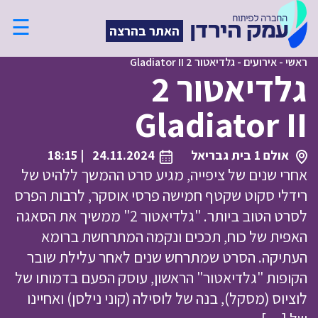
☰
האתר בהרצה
ראשי
-
אירועים
-
גלדיאטור 2 Gladiator II
גלדיאטור 2
Gladiator II
אולם 1 בית גבריאל
24.11.2024
| 18:15
אחרי שנים של ציפייה, מגיע סרט ההמשך ללהיט של
רידלי סקוט שקטף חמישה פרסי אוסקר, לרבות הפרס
לסרט הטוב ביותר. "גלדיאטור 2" ממשיך את הסאגה
האפית של כוח, תככים ונקמה המתרחשת ברומא
העתיקה. הסרט שמתרחש שנים לאחר עלילת שובר
הקופות "גלדיאטור" הראשון, עוסק הפעם בדמותו של
לוציוס (מסקל), בנה של לוסילה (קוני נילסן) ואחיינו