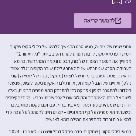
של […]
להמשך קריאה
אחרי שנים של ציפייה, מגיע סרט ההמשך ללהיט של רידלי סקוט שקטף
חמישה פרסי אוסקר, לרבות הפרס לסרט הטוב ביותר. "גלדיאטור 2"
ממשיך את הסאגה האפית של כוח, תככים ונקמה המתרחשת ברומא
העתיקה. הסרט שמתרחש שנים לאחר עלילת שובר הקופות "גלדיאטור"
הראשון, עוסק הפעם בדמותו של לוציוס (מסקל), בנה של לוסילה (קוני
נילסן) ואחיינו של הנבל קומודוס, אותו גילם חואקין פיניקס. לוציוס, שנשלח
בילדותו להתגורר בצפון אפריקה כדי להתרחק מהאימפריה הרומית, נאלץ
לשוב אל בירת האימפריה והקולוסיאום לאחר שביתו נכבש על ידי הקיסרים
הרודניים שמנהיגים כעת את רומא ביד ברזל. עם זעם ונקמת מוות בלבו
וכשעתיד האימפריה על כף המאזניים – לוציוס חייב להסתכל על עברו כדי
למצוא כוח וכבוד להחזיר את תהילת רומא לאנשיה.
במאי: רידלי סקוט | שחקנים: פדרו פסקל דנזל וושינגטון ליאור רז | 2024