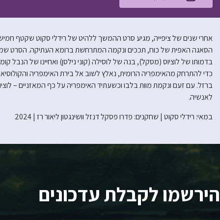
הסאגה האפית של כוח, תככים ונקמה המתרחשת ברומא העתיקה. הסרט שמתר
בדמותו של לוציוס (מסקל), בנה של לוסילה (קוני נילסן) ואחיינו של הנבל קומו
כדי להתרחק מהאימפריה הרומית, נאלץ לשוב אל בירת האימפריה והקולוסיאום
ברזל. עם זעם ונקמת מוות בלבו וכשעתיד האימפריה על כף המאזניים – לוציו
לאנשיה.
במאי: רידלי סקוט | שחקנים: פדרו פסקל דנזל וושינגטון ליאור רז | 2024
הירשמו לקבלת עדכונים