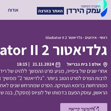
אודות
האתר בהרצה
ראשי
-
אירועים
-
גלדיאטור 2 Gladiator II
גלדיאטור 2 Gladiator II
אולם 1 בית גבריאל
21.11.2024
| 18:15
אחרי שנים של ציפייה, מגיע סרט ההמשך ללהיט של ריד
לרבות הפרס לסרט ה
המתרחשת ברומא העתיקה. הסרט שמתרחש שנים לאחר ע
הראשון, עוסק הפעם בדמותו של לוציוס (מסקל), בנה של ל
להמשך קריאה