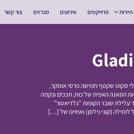
תיירות
פרוייקטים
אירועים
מכרזים
צור קשר
לי סקוט שקטף חמישה פרסי אוסקר,
טוב ביותר. "גלדיאטור 2" ממשיך את הסאגה האפית של כוח, תככים ונקמה
לילת שובר הקופות "גלדיאטור"
וסילה (קוני נילסן) ואחיינו של […]