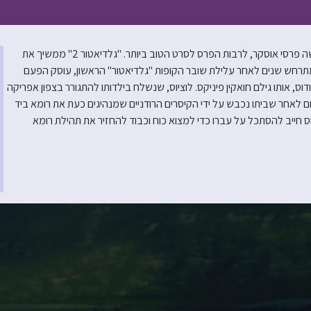
אחרי שנים של ציפייה, מגיע סרט ההמשך ללהיט של רידלי סקוט שקטף חמישה פרסי אוסקר, לרבות הפרס לסרט הטוב ביותר. "גלדיאטור 2" ממשיך את
חש שנים לאחר עלילת שובר הקופות "גלדיאטור" הראשון, עוסק הפעם
דוס, אותו גילם חואקין פיניקס. לוציוס, שנשלח בילדותו להתגורר בצפון אפריקה
 לאחר שביתו נכבש על ידי הקיסרים הרודניים שמנהיגים כעת את רומא ביד
ס חייב להסתכל על עברו כדי למצוא כוח וכבוד להחזיר את תהילת רומא