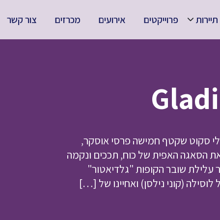
תיירות
פרוייקטים
אירועים
מכרזים
צור קשר
לי סקוט שקטף חמישה פרסי אוסקר,
טוב ביותר. "גלדיאטור 2" ממשיך את הסאגה האפית של כוח, תככים ונקמה
לילת שובר הקופות "גלדיאטור"
וסילה (קוני נילסן) ואחיינו של […]