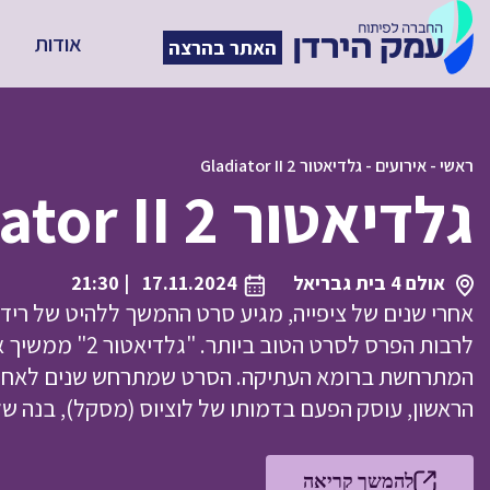
אודות
האתר בהרצה
ראשי
-
אירועים
-
גלדיאטור 2 Gladiator II
גלדיאטור 2 Gladiator II
אולם 4 בית גבריאל
17.11.2024
| 21:30
אחרי שנים של ציפייה, מגיע סרט ההמשך ללהיט של ריד
לרבות הפרס לסרט ה
המתרחשת ברומא העתיקה. הסרט שמתרחש שנים לאחר ע
הראשון, עוסק הפעם בדמותו של לוציוס (מסקל), בנה של ל
להמשך קריאה