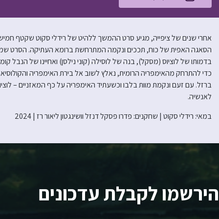
הסאגה האפית של כוח, תככים ונקמה המתרחשת ברומא העתיקה. הסרט שמתר
בדמותו של לוציוס (מסקל), בנה של לוסילה (קוני נילסן) ואחיינו של הנבל קומו
כדי להתרחק מהאימפריה הרומית, נאלץ לשוב אל בירת האימפריה והקולוסיאום
ברזל. עם זעם ונקמת מוות בלבו וכשעתיד האימפריה על כף המאזניים – לוציו
לאנשיה.
במאי: רידלי סקוט | שחקנים: פדרו פסקל דנזל וושינגטון ליאור רז | 2024
הירשמו לקבלת עדכונים