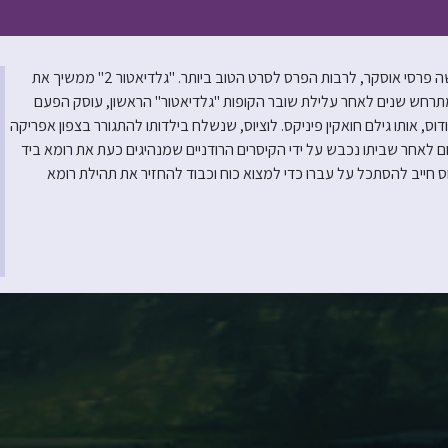
אחרי שנים של ציפייה, מגיע סרט ההמשך ללהיט של רידלי סקוט שקטף חמישה פרסי אוסקר, לרבות הפרס לסרט הטוב ביותר. "גלדיאטור 2" ממשיך את
חש שנים לאחר עלילת שובר הקופות "גלדיאטור" הראשון, עוסק הפעם
דוס, אותו גילם חואקין פיניקס. לוציוס, שנשלח בילדותו להתגורר בצפון אפריקה
 לאחר שביתו נכבש על ידי הקיסרים הרודניים שמנהיגים כעת את רומא ביד
ס חייב להסתכל על עברו כדי למצוא כוח וכבוד להחזיר את תהילת רומא