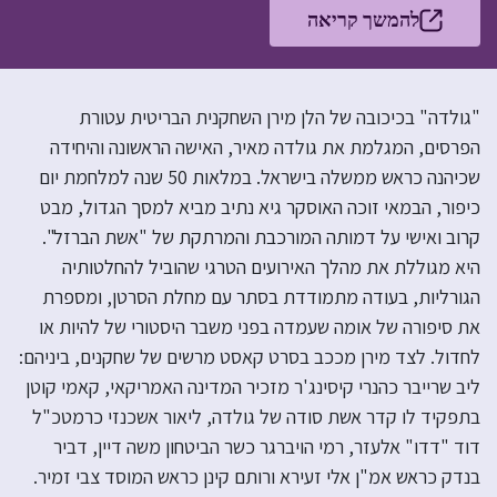
להמשך קריאה
"גולדה" בכיכובה של הלן מירן השחקנית הבריטית עטורת
הפרסים, המגלמת את גולדה מאיר, האישה הראשונה והיחידה
שכיהנה כראש ממשלה בישראל. במלאות 50 שנה למלחמת יום
כיפור, הבמאי זוכה האוסקר גיא נתיב מביא למסך הגדול, מבט
קרוב ואישי על דמותה המורכבת והמרתקת של "אשת הברזל".
היא מגוללת את מהלך האירועים הטרגי שהוביל להחלטותיה
הגורליות, בעודה מתמודדת בסתר עם מחלת הסרטן, ומספרת
את סיפורה של אומה שעמדה בפני משבר היסטורי של להיות או
לחדול. לצד מירן מככב בסרט קאסט מרשים של שחקנים, ביניהם:
ליב שרייבר כהנרי קיסינג'ר מזכיר המדינה האמריקאי, קאמי קוטן
בתפקיד לו קדר אשת סודה של גולדה, ליאור אשכנזי כרמטכ"ל
דוד "דדו" אלעזר, רמי הויברגר כשר הביטחון משה דיין, דביר
בנדק כראש אמ"ן אלי זעירא ורותם קינן כראש המוסד צבי זמיר.