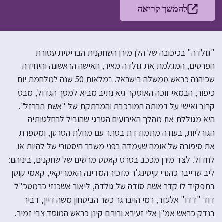
להמשך קריאה
"גולדה" בכיכובה של הלן מירן השחקנית הבריטית עטורת
הפרסים, המגלמת את גולדה מאיר, האישה הראשונה והיחידה
שכיהנה כראש ממשלה בישראל. במלאות 50 שנה למלחמת יום
כיפור, הבמאי זוכה האוסקר גיא נתיב מביא למסך הגדול, מבט
קרוב ואישי על דמותה המורכבת והמרתקת של "אשת הברזל".
היא מגוללת את מהלך האירועים הטרגי שהוביל להחלטותיה
הגורליות, בעודה מתמודדת בסתר עם מחלת הסרטן, ומספרת
את סיפורה של אומה שעמדה בפני משבר היסטורי של להיות או
לחדול. לצד מירן מככב בסרט קאסט מרשים של שחקנים, ביניהם:
ליב שרייבר כהנרי קיסינג'ר מזכיר המדינה האמריקאי, קאמי קוטן
בתפקיד לו קדר אשת סודה של גולדה, ליאור אשכנזי כרמטכ"ל
דוד "דדו" אלעזר, רמי הויברגר כשר הביטחון משה דיין, דביר
בנדק כראש אמ"ן אלי זעירא ורותם קינן כראש המוסד צבי זמיר.