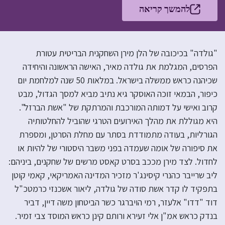
להמשך קריאה
"גולדה" בכיכובה של הלן מירן השחקנית הבריטית עטורת
הפרסים, המגלמת את גולדה מאיר, האישה הראשונה והיחידה
שכיהנה כראש ממשלה בישראל. במלאות 50 שנה למלחמת יום
כיפור, הבמאי זוכה האוסקר גיא נתיב מביא למסך הגדול, מבט
קרוב ואישי על דמותה המורכבת והמרתקת של "אשת הברזל".
היא מגוללת את מהלך האירועים הטרגי שהוביל להחלטותיה
הגורליות, בעודה מתמודדת בסתר עם מחלת הסרטן, ומספרת
את סיפורה של אומה שעמדה בפני משבר היסטורי של להיות או
לחדול. לצד מירן מככב בסרט קאסט מרשים של שחקנים, ביניהם:
ליב שרייבר כהנרי קיסינג'ר מזכיר המדינה האמריקאי, קאמי קוטן
בתפקיד לו קדר אשת סודה של גולדה, ליאור אשכנזי כרמטכ"ל
דוד "דדו" אלעזר, רמי הויברגר כשר הביטחון משה דיין, דביר
בנדק כראש אמ"ן אלי זעירא ורותם קינן כראש המוסד צבי זמיר.