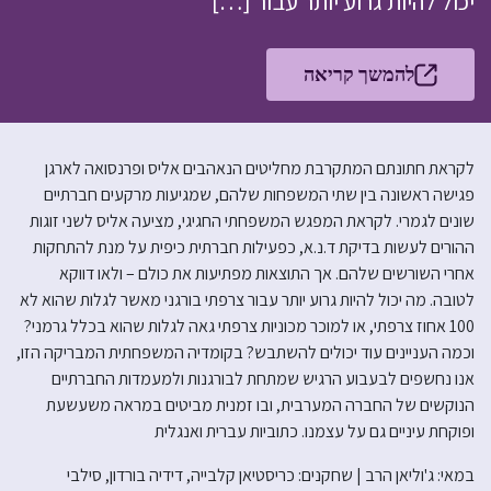
יכול להיות גרוע יותר עבור […]
להמשך קריאה
לקראת חתונתם המתקרבת מחליטים הנאהבים אליס ופרנסואה לארגן
פגישה ראשונה בין שתי המשפחות שלהם, שמגיעות מרקעים חברתיים
שונים לגמרי. לקראת המפגש המשפחתי החגיגי, מציעה אליס לשני זוגות
ההורים לעשות בדיקת ד.נ.א, כפעילות חברתית כיפית על מנת להתחקות
אחרי השורשים שלהם. אך התוצאות מפתיעות את כולם – ולאו דווקא
לטובה. מה יכול להיות גרוע יותר עבור צרפתי בורגני מאשר לגלות שהוא לא
100 אחוז צרפתי, או למוכר מכוניות צרפתי גאה לגלות שהוא בכלל גרמני?
וכמה העניינים עוד יכולים להשתבש? בקומדיה המשפחתית המבריקה הזו,
אנו נחשפים לבעבוע הרגיש שמתחת לבורגנות ולמעמדות החברתיים
הנוקשים של החברה המערבית, ובו זמנית מביטים במראה משעשעת
ופוקחת עיניים גם על עצמנו. כתוביות עברית ואנגלית
במאי: ג'וליאן הרב | שחקנים: כריסטיאן קלבייה, דידיה בורדון, סילבי