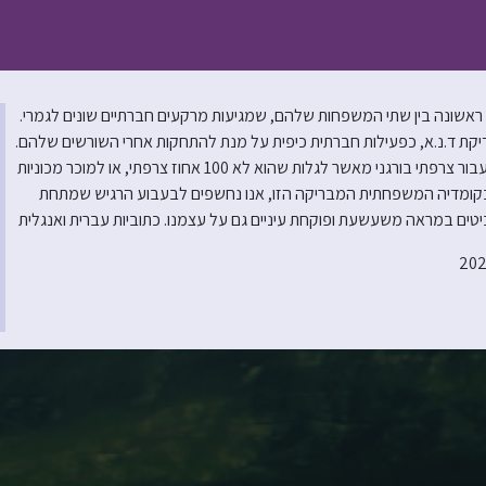
אשונה בין שתי המשפחות שלהם, שמגיעות מרקעים חברתיים שונים לגמרי.
יקת ד.נ.א, כפעילות חברתית כיפית על מנת להתחקות אחרי השורשים שלהם.
אך התוצאות מפתיעות את כולם – ולאו דווקא לטובה. מה יכול להיות גרוע יותר עבור צרפתי בורגני מאשר לגלות שהוא לא 100 אחוז צרפתי, או למוכר מכוניות
 בקומדיה המשפחתית המבריקה הזו, אנו נחשפים לבעבוע הרגיש שמתחת
טים במראה משעשעת ופוקחת עיניים גם על עצמנו. כתוביות עברית ואנגלית