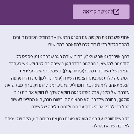
להמשך קריאה
אחרי ששברו את הקופות עם הסרט הראשון – הבחורים הטובים חוזרים
למסך הגדול כדי לגרום לכם להתאהב בהם שוב!
ברוך אוירבך (מאור שוויצר), בחור ישיבה בוגר שכבר מזמן פספס כל
הזדמנות להנשא, נותר לגור בחדר קטן בישיבה בה למד ולשמש כעוזרה
הנאמן של השדכנית מלכי (עירית קפלן). כשמלכי מטילה עליו את
המשימה ללוות את ביתה הצעירה שירה (עומר נודלמן) משדה התעופה-
הוא מתאהב לראשונה בחייו ומחליט שהגיע זמנו להתחתן. ברוך מבקש את
עזרתה של מלכי, אבל כשזו מנסה דווקא לשדך לו דווקא את רות (ניב
סולטן), בחורה שלדבריו לא מתאימה לו בשום צורה, הוא מחליט לעשות
הכל כדי לסכל את השידוך עם רות ולזכות בליבה של שירה.
רק כשיתחוור לו עד כמה הוא לא פענח נכון את נסיבות חייו, הלב שלו ייפתח
לאהבה שהוא ראוי לה.