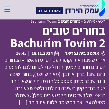
☰
האתר בהרצה
ראשי
-
אירועים
-
בחורים טובים Bachurim Tovim 2
בחורים טובים
Bachurim Tovim 2
אולם 3 בית גבריאל
18.11.2024
| 16:45
אחרי ששברו את הקופות עם הסרט הראשון – הבחורים
הטובים חוזרים למסך הגדול כדי לגרום לכם להתאהב
בהם שוב! ברוך אוירבך (מאור שוויצר), בחור ישיבה
בוגר שכבר מזמן פספס כל הזדמנות להנשא, נותר
לגור בחדר קטן בישיבה בה למד ולשמש כעוזרה
הנאמן של השדכנית מלכי (עירית קפלן). כשמלכי
מטילה עליו את המשימה ללוות את ביתה […]