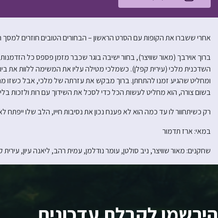
אחרי ששברו את הקופות עם הסרט הראשון – הבחורים הטובים חוזרים למסך 
ברוך אוירבך (מאור שוויצר), בחור ישיבה בוגר שכבר מזמן פספס כל הזדמנו
השדכנית מלכי (עירית קפלן). כשמלכי מטילה עליו את המשימה ללוות את בי
ומחליט שהגיע זמנו להתחתן. ברוך מבקש את עזרתה של מלכי, אבל כשזו מנסה
בשום צורה, הוא מחליט לעשות הכל כדי לסכל את השידוך עם רות ולזכות בלי
רק כשיתחוור לו עד כמה הוא לא פענח נכון את נסיבות חייו, הלב שלו ייפתח ל
במאי: ארז תדמור
שחקנים: מאור שוויצר, ניב סולטן, עומר נודלמן, עמית רהב, ליאנה עיון, עירית ק
הירשמו לקבלת עדכונים