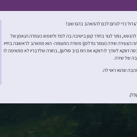
הגדול כדי לגרום לכם להתאהב בהם שוב!
ת להנשא, נותר לגור בחדר קטן בישיבה בה למד ולשמש כעוזרה הנאמן של
תה הצעירה שירה (עומר נודלמן) משדה התעופה- הוא מתאהב לראשונה בחייו
 דווקא לשדך לו דווקא את רות (ניב סולטן), בחורה שלדבריו לא מתאימה לו
בה של שירה.
אהבה שהוא ראוי לה.
פלן.