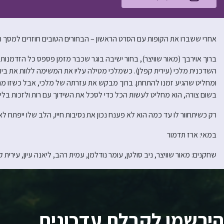
אחרי ששברו את הקופות עם הסרט הראשון – הבחורים הטובים חוזרים למסך 
ברוך אוירבך (מאור שוויצר), בחור ישיבה בוגר שכבר מזמן פספס כל הזדמנו
השדכנית מלכי (עירית קפלן). כשמלכי מטילה עליו את המשימה ללוות את בי
ומחליט שהגיע זמנו להתחתן. ברוך מבקש את עזרתה של מלכי, אבל כשזו מנסה
בשום צורה, הוא מחליט לעשות הכל כדי לסכל את השידוך עם רות ולזכות בלי
רק כשיתחוור לו עד כמה הוא לא פענח נכון את נסיבות חייו, הלב שלו ייפתח ל
במאי: ארז תדמור
שחקנים: מאור שוויצר, ניב סולטן, עומר נודלמן, עמית רהב, ליאנה עיון, עירית ק
הירשמו לקבלת עדכונים