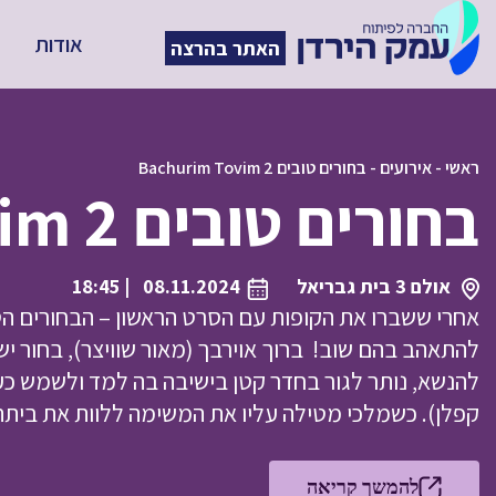
אודות
האתר בהרצה
ראשי
-
אירועים
-
בחורים טובים Bachurim Tovim 2
בחורים טובים Bachurim Tovim 2
אולם 3 בית גבריאל
08.11.2024
| 18:45
אחרי ששברו את הקופות עם הסרט הראשון – הבחורים הט
להתאהב בהם שוב! ברוך אוירבך (מאור שוויצר), בחור י
להנשא, נותר לגור בחדר קטן בישיבה בה למד ולשמש כע
קפלן). כשמלכי מטילה עליו את המשימה ללוות את בית
להמשך קריאה