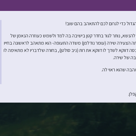
הגדול כדי לגרום לכם להתאהב בהם שוב!
ת להנשא, נותר לגור בחדר קטן בישיבה בה למד ולשמש כעוזרה הנאמן של
תה הצעירה שירה (עומר נודלמן) משדה התעופה- הוא מתאהב לראשונה בחייו
 דווקא לשדך לו דווקא את רות (ניב סולטן), בחורה שלדבריו לא מתאימה לו
בה של שירה.
אהבה שהוא ראוי לה.
פלן.