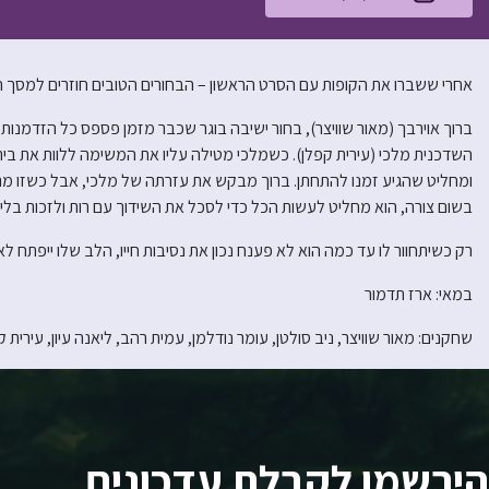
אחרי ששברו את הקופות עם הסרט הראשון – הבחורים הטובים חוזרים למסך 
ברוך אוירבך (מאור שוויצר), בחור ישיבה בוגר שכבר מזמן פספס כל הזדמנו
השדכנית מלכי (עירית קפלן). כשמלכי מטילה עליו את המשימה ללוות את בי
ומחליט שהגיע זמנו להתחתן. ברוך מבקש את עזרתה של מלכי, אבל כשזו מנסה
בשום צורה, הוא מחליט לעשות הכל כדי לסכל את השידוך עם רות ולזכות בלי
רק כשיתחוור לו עד כמה הוא לא פענח נכון את נסיבות חייו, הלב שלו ייפתח ל
במאי: ארז תדמור
שחקנים: מאור שוויצר, ניב סולטן, עומר נודלמן, עמית רהב, ליאנה עיון, עירית ק
הירשמו לקבלת עדכונים