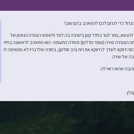
הגדול כדי לגרום לכם להתאהב בהם שוב!
ת להנשא, נותר לגור בחדר קטן בישיבה בה למד ולשמש כעוזרה הנאמן של
תה הצעירה שירה (עומר נודלמן) משדה התעופה- הוא מתאהב לראשונה בחייו
 דווקא לשדך לו דווקא את רות (ניב סולטן), בחורה שלדבריו לא מתאימה לו
בה של שירה.
אהבה שהוא ראוי לה.
פלן.