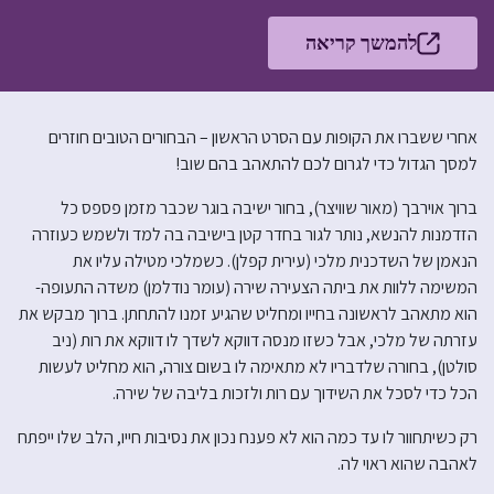
להמשך קריאה
אחרי ששברו את הקופות עם הסרט הראשון – הבחורים הטובים חוזרים
למסך הגדול כדי לגרום לכם להתאהב בהם שוב!
ברוך אוירבך (מאור שוויצר), בחור ישיבה בוגר שכבר מזמן פספס כל
הזדמנות להנשא, נותר לגור בחדר קטן בישיבה בה למד ולשמש כעוזרה
הנאמן של השדכנית מלכי (עירית קפלן). כשמלכי מטילה עליו את
המשימה ללוות את ביתה הצעירה שירה (עומר נודלמן) משדה התעופה-
הוא מתאהב לראשונה בחייו ומחליט שהגיע זמנו להתחתן. ברוך מבקש את
עזרתה של מלכי, אבל כשזו מנסה דווקא לשדך לו דווקא את רות (ניב
סולטן), בחורה שלדבריו לא מתאימה לו בשום צורה, הוא מחליט לעשות
הכל כדי לסכל את השידוך עם רות ולזכות בליבה של שירה.
רק כשיתחוור לו עד כמה הוא לא פענח נכון את נסיבות חייו, הלב שלו ייפתח
לאהבה שהוא ראוי לה.