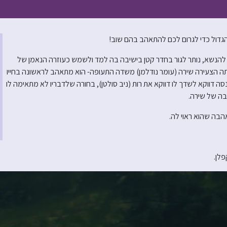
הגדול כדי לגרום לכם להתאהב בהם שוב!
ת להנשא, נותר לגור בחדר קטן בישיבה בה למד ולשמש כעוזרה הנאמן של
תה הצעירה שירה (עומר נודלמן) משדה התעופה- הוא מתאהב לראשונה בחייו
 דווקא לשדך לו דווקא את רות (ניב סולטן), בחורה שלדבריו לא מתאימה לו
בה של שירה.
אהבה שהוא ראוי לה.
פלן.