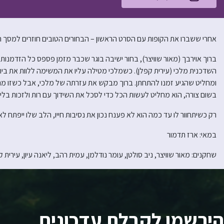
אחרי ששברו את הקופות עם הסרט הראשון – הבחורים הטובים חוזרים למסך 
ברוך אוירבך (מאור שוויצר), בחור ישיבה בוגר שכבר מזמן פספס כל הזדמנו
השדכנית מלכי (עירית קפלן). כשמלכי מטילה עליו את המשימה ללוות את בי
ומחליט שהגיע זמנו להתחתן. ברוך מבקש את עזרתה של מלכי, אבל כשזו מנסה
בשום צורה, הוא מחליט לעשות הכל כדי לסכל את השידוך עם רות ולזכות בלי
רק כשיתחוור לו עד כמה הוא לא פענח נכון את נסיבות חייו, הלב שלו ייפתח ל
במאי: ארז תדמור
שחקנים: מאור שוויצר, ניב סולטן, עומר נודלמן, עמית רהב, ליאנה עיון, עירית ק
הירשמו לקבלת עדכונים