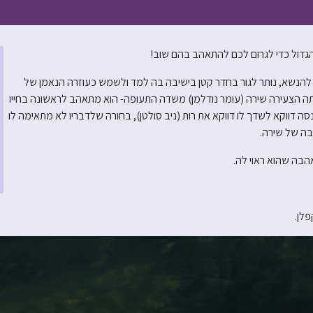
הגדול כדי לגרום לכם להתאהב בהם שוב!
ת להנשא, נותר לגור בחדר קטן בישיבה בה למד ולשמש כעוזרה הנאמן של
תה הצעירה שירה (עומר נודלמן) משדה התעופה- הוא מתאהב לראשונה בחייו
 דווקא לשדך לו דווקא את רות (ניב סולטן), בחורה שלדבריו לא מתאימה לו
בה של שירה.
אהבה שהוא ראוי לה.
פלן.