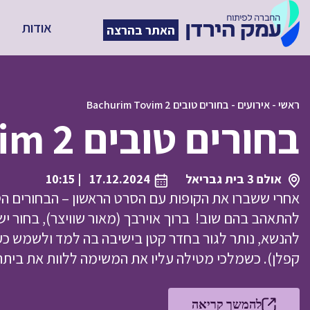
אודות
האתר בהרצה
ראשי
-
אירועים
-
בחורים טובים Bachurim Tovim 2
בחורים טובים Bachurim Tovim 2
אולם 3 בית גבריאל
17.12.2024
| 10:15
אחרי ששברו את הקופות עם הסרט הראשון – הבחורים הט
להתאהב בהם שוב! ברוך אוירבך (מאור שוויצר), בחור י
להנשא, נותר לגור בחדר קטן בישיבה בה למד ולשמש כע
קפלן). כשמלכי מטילה עליו את המשימה ללוות את בית
להמשך קריאה