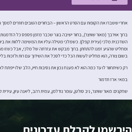
אחרי ששברו את הקופות עם הסרט הראשון – הבחורים הטובים חוזרים למסך 
ברוך אוירבך (מאור שוויצר), בחור ישיבה בוגר שכבר מזמן פספס כל הזדמנו
השדכנית מלכי (עירית קפלן). כשמלכי מטילה עליו את המשימה ללוות את בי
ומחליט שהגיע זמנו להתחתן. ברוך מבקש את עזרתה של מלכי, אבל כשזו מנסה
בשום צורה, הוא מחליט לעשות הכל כדי לסכל את השידוך עם רות ולזכות בלי
רק כשיתחוור לו עד כמה הוא לא פענח נכון את נסיבות חייו, הלב שלו ייפתח ל
במאי: ארז תדמור
שחקנים: מאור שוויצר, ניב סולטן, עומר נודלמן, עמית רהב, ליאנה עיון, עירית ק
הירשמו לקבלת עדכונים