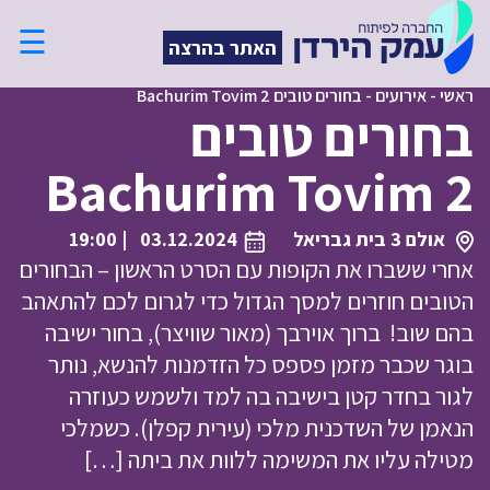
☰
האתר בהרצה
ראשי
-
אירועים
-
בחורים טובים Bachurim Tovim 2
בחורים טובים
Bachurim Tovim 2
אולם 3 בית גבריאל
03.12.2024
| 19:00
אחרי ששברו את הקופות עם הסרט הראשון – הבחורים
הטובים חוזרים למסך הגדול כדי לגרום לכם להתאהב
בהם שוב! ברוך אוירבך (מאור שוויצר), בחור ישיבה
בוגר שכבר מזמן פספס כל הזדמנות להנשא, נותר
לגור בחדר קטן בישיבה בה למד ולשמש כעוזרה
הנאמן של השדכנית מלכי (עירית קפלן). כשמלכי
מטילה עליו את המשימה ללוות את ביתה […]