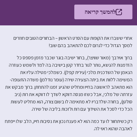
להמשך קריאה
אחרי ששברו את הקופות עם הסרט הראשון – הבחורים הטובים חוזרים
למסך הגדול כדי לגרום לכם להתאהב בהם שוב!
ברוך אוירבך (מאור שוויצר), בחור ישיבה בוגר שכבר מזמן פספס כל
הזדמנות להנשא, נותר לגור בחדר קטן בישיבה בה למד ולשמש כעוזרה
הנאמן של השדכנית מלכי (עירית קפלן). כשמלכי מטילה עליו את
המשימה ללוות את ביתה הצעירה שירה (עומר נודלמן) משדה התעופה-
הוא מתאהב לראשונה בחייו ומחליט שהגיע זמנו להתחתן. ברוך מבקש את
עזרתה של מלכי, אבל כשזו מנסה דווקא לשדך לו דווקא את רות (ניב
סולטן), בחורה שלדבריו לא מתאימה לו בשום צורה, הוא מחליט לעשות
הכל כדי לסכל את השידוך עם רות ולזכות בליבה של שירה.
רק כשיתחוור לו עד כמה הוא לא פענח נכון את נסיבות חייו, הלב שלו ייפתח
לאהבה שהוא ראוי לה.