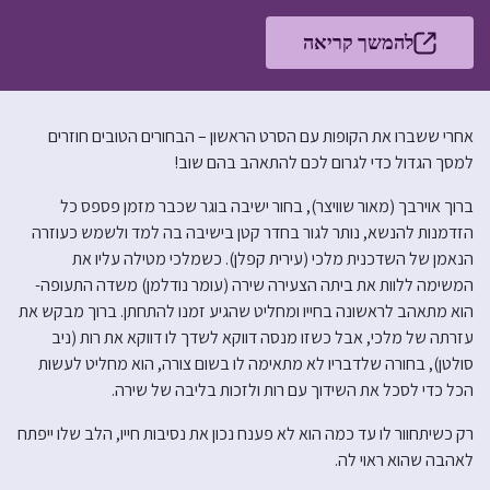
להמשך קריאה
אחרי ששברו את הקופות עם הסרט הראשון – הבחורים הטובים חוזרים
למסך הגדול כדי לגרום לכם להתאהב בהם שוב!
ברוך אוירבך (מאור שוויצר), בחור ישיבה בוגר שכבר מזמן פספס כל
הזדמנות להנשא, נותר לגור בחדר קטן בישיבה בה למד ולשמש כעוזרה
הנאמן של השדכנית מלכי (עירית קפלן). כשמלכי מטילה עליו את
המשימה ללוות את ביתה הצעירה שירה (עומר נודלמן) משדה התעופה-
הוא מתאהב לראשונה בחייו ומחליט שהגיע זמנו להתחתן. ברוך מבקש את
עזרתה של מלכי, אבל כשזו מנסה דווקא לשדך לו דווקא את רות (ניב
סולטן), בחורה שלדבריו לא מתאימה לו בשום צורה, הוא מחליט לעשות
הכל כדי לסכל את השידוך עם רות ולזכות בליבה של שירה.
רק כשיתחוור לו עד כמה הוא לא פענח נכון את נסיבות חייו, הלב שלו ייפתח
לאהבה שהוא ראוי לה.