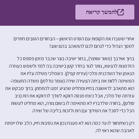
להמשך קריאה
אחרי ששברו את הקופות עם הסרט הראשון – הבחורים הטובים חוזרים
למסך הגדול כדי לגרום לכם להתאהב בהם שוב!
ברוך אוירבך (מאור שוויצר), בחור ישיבה בוגר שכבר מזמן פספס כל
הזדמנות להנשא, נותר לגור בחדר קטן בישיבה בה למד ולשמש כעוזרה
הנאמן של השדכנית מלכי (עירית קפלן). כשמלכי מטילה עליו את
המשימה ללוות את ביתה הצעירה שירה (עומר נודלמן) משדה התעופה-
הוא מתאהב לראשונה בחייו ומחליט שהגיע זמנו להתחתן. ברוך מבקש את
עזרתה של מלכי, אבל כשזו מנסה דווקא לשדך לו דווקא את רות (ניב
סולטן), בחורה שלדבריו לא מתאימה לו בשום צורה, הוא מחליט לעשות
הכל כדי לסכל את השידוך עם רות ולזכות בליבה של שירה.
רק כשיתחוור לו עד כמה הוא לא פענח נכון את נסיבות חייו, הלב שלו ייפתח
לאהבה שהוא ראוי לה.