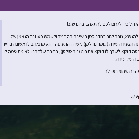
הגדול כדי לגרום לכם להתאהב בהם שוב!
ת להנשא, נותר לגור בחדר קטן בישיבה בה למד ולשמש כעוזרה הנאמן של
תה הצעירה שירה (עומר נודלמן) משדה התעופה- הוא מתאהב לראשונה בחייו
 דווקא לשדך לו דווקא את רות (ניב סולטן), בחורה שלדבריו לא מתאימה לו
בה של שירה.
אהבה שהוא ראוי לה.
פלן.