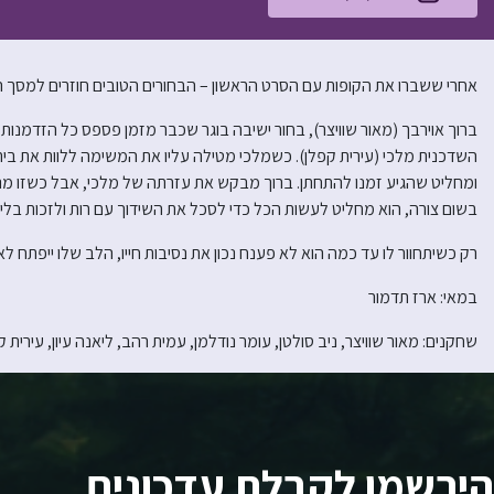
אחרי ששברו את הקופות עם הסרט הראשון – הבחורים הטובים חוזרים למסך 
ברוך אוירבך (מאור שוויצר), בחור ישיבה בוגר שכבר מזמן פספס כל הזדמנו
השדכנית מלכי (עירית קפלן). כשמלכי מטילה עליו את המשימה ללוות את בי
ומחליט שהגיע זמנו להתחתן. ברוך מבקש את עזרתה של מלכי, אבל כשזו מנסה
בשום צורה, הוא מחליט לעשות הכל כדי לסכל את השידוך עם רות ולזכות בלי
רק כשיתחוור לו עד כמה הוא לא פענח נכון את נסיבות חייו, הלב שלו ייפתח ל
במאי: ארז תדמור
שחקנים: מאור שוויצר, ניב סולטן, עומר נודלמן, עמית רהב, ליאנה עיון, עירית ק
הירשמו לקבלת עדכונים