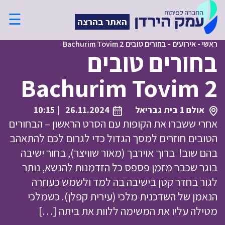
☰
האתר בהרצה
ראשי
-
אירועים
-
בחורים טובים Bachurim Tovim 2
בחורים טובים
Bachurim Tovim 2
אולם 1 בית גבריאל
26.11.2024
| 10:15
אחרי ששברו את הקופות עם הסרט הראשון – הבחורים
הטובים חוזרים למסך הגדול כדי לגרום לכם להתאהב
בהם שוב! ברוך אוירבך (מאור שוויצר), בחור ישיבה
בוגר שכבר מזמן פספס כל הזדמנות להנשא, נותר
לגור בחדר קטן בישיבה בה למד ולשמש כעוזרה
הנאמן של השדכנית מלכי (עירית קפלן). כשמלכי
מטילה עליו את המשימה ללוות את ביתה […]