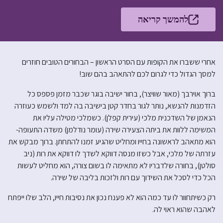
להמשך קריאה
אחרי ששברו את הקופות עם הסרט הראשון – הבחורים הטובים חוזרים
למסך הגדול כדי לגרום לכם להתאהב בהם שוב!
ברוך אוירבך (מאור שוויצר), בחור ישיבה בוגר שכבר מזמן פספס כל
הזדמנות להנשא, נותר לגור בחדר קטן בישיבה בה למד ולשמש כעוזרה
הנאמן של השדכנית מלכי (עירית קפלן). כשמלכי מטילה עליו את
המשימה ללוות את ביתה הצעירה שירה (עומר נודלמן) משדה התעופה-
הוא מתאהב לראשונה בחייו ומחליט שהגיע זמנו להתחתן. ברוך מבקש את
עזרתה של מלכי, אבל כשזו מנסה דווקא לשדך לו דווקא את רות (ניב
סולטן), בחורה שלדבריו לא מתאימה לו בשום צורה, הוא מחליט לעשות
הכל כדי לסכל את השידוך עם רות ולזכות בליבה של שירה.
רק כשיתחוור לו עד כמה הוא לא פענח נכון את נסיבות חייו, הלב שלו ייפתח
לאהבה שהוא ראוי לה.