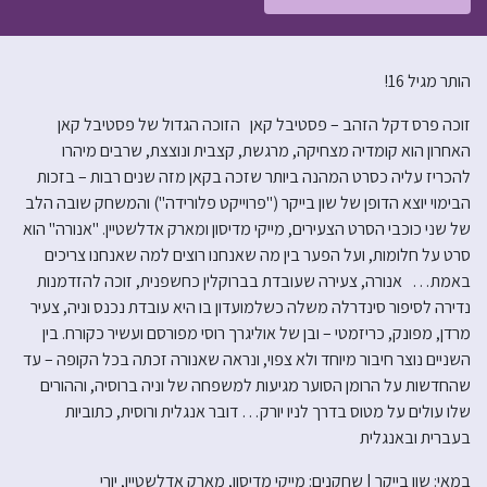
הותר מגיל 16!
זוכה פרס דקל הזהב – פסטיבל קאן הזוכה הגדול של פסטיבל קאן
האחרון הוא קומדיה מצחיקה, מרגשת, קצבית ונוצצת, שרבים מיהרו
להכריז עליה כסרט המהנה ביותר שזכה בקאן מזה שנים רבות – בזכות
הבימוי יוצא הדופן של שון בייקר ("פרוייקט פלורידה") והמשחק שובה הלב
של שני כוכבי הסרט הצעירים, מייקי מדיסון ומארק אדלשטיין. "אנורה" הוא
סרט על חלומות, ועל הפער בין מה שאנחנו רוצים למה שאנחנו צריכים
באמת… אנורה, צעירה שעובדת בברוקלין כחשפנית, זוכה להזדמנות
נדירה לסיפור סינדרלה משלה כשלמועדון בו היא עובדת נכנס וניה, צעיר
מרדן, מפונק, כריזמטי – ובן של אוליגרך רוסי מפורסם ועשיר כקורח. בין
השניים נוצר חיבור מיוחד ולא צפוי, ונראה שאנורה זכתה בכל הקופה – עד
שהחדשות על הרומן הסוער מגיעות למשפחה של וניה ברוסיה, וההורים
שלו עולים על מטוס בדרך לניו יורק… דובר אנגלית ורוסית, כתוביות
בעברית ובאנגלית
במאי: שון בייקר | שחקנים: מייקי מדיסון, מארק אדלשטיין, יורי