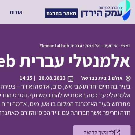
אודות
האתר בהרצה
ראשי
-
אירועים
-
אלמנטלי עברית Elemantal heb
אלמנטלי עברית Elemantal heb
אולם 1 בית גבריאל
20.08.2023
| 14:15
בעיר בה חיים יחד תושבי אש, מים, אדמה ואוויר – צעירה
אלמנטלי: עד כמה באמת יש להם במשותף. הסרט החדש 
מתרחש בעיר האזמרגד המקום בו אש, מים, אדמה ורוח גר
חדה וחריפה אשר חברותה עם ווייד הכיפי והזורם מאתגר
להמשך קריאה